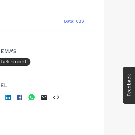
EMA'S
rbeidsmarkt
Feedback
EL