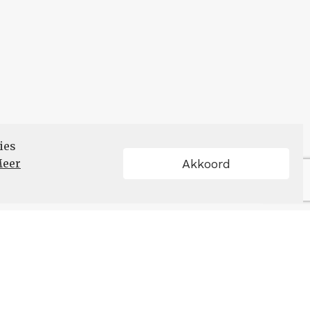
ies
eer
Akkoord