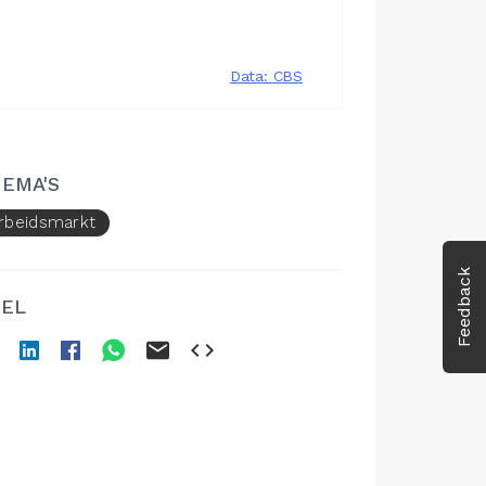
EMA'S
rbeidsmarkt
Feedback
EL