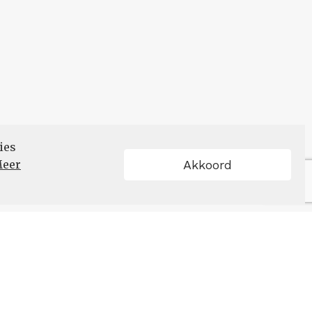
ies
eer
Akkoord