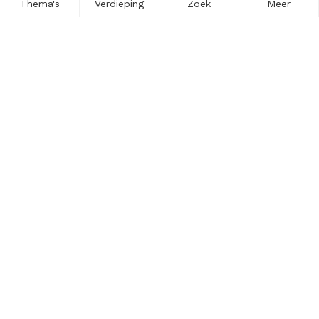
Thema's
Verdieping
Zoek
Meer
Nieuwsbrief
Schrijf u in voor onze nieuwsupdates en blijf op de hoogte.
Vul hier uw e-mailadres in.
Schrijf u in