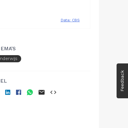
EMA'S
nderwijs
Feedback
EL