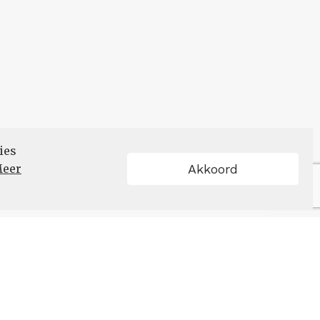
ies
eer
Akkoord