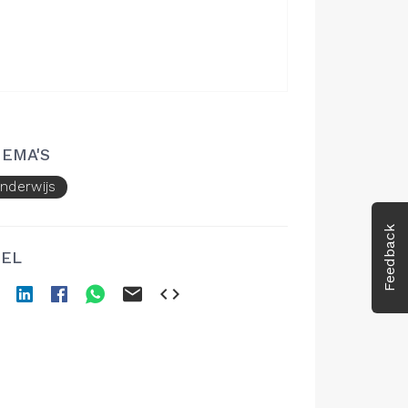
EMA'S
nderwijs
Feedback
EL