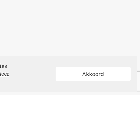
ies
eer
Akkoord