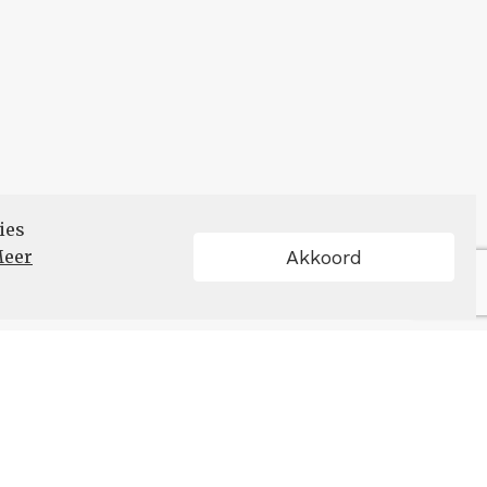
ies
eer
Akkoord