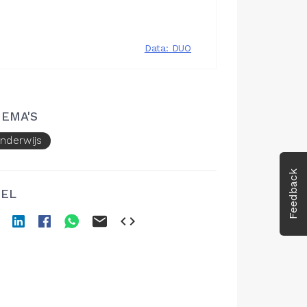
EMA'S
nderwijs
Feedback
EL