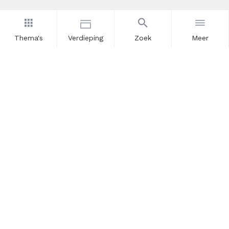
Thema's
Verdieping
Zoek
Meer
Nieuwsbrief
Schrijf u in voor onze nieuwsupdates en blijf op de hoogte.
Vul hier uw e-mailadres in.