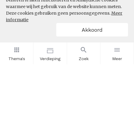
behoren te laten functioneren en Analytische cookies
waarmee wij het gebruik van de website kunnen meten.
Deze cookies gebruiken geen persoonsgegevens.
Meer
informatie
Akkoord
Thema's
Verdieping
Zoek
Meer
Nieuwsbrief
Schrijf u in voor onze nieuwsupdates en blijf op de hoogte.