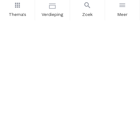
Thema's
Verdieping
Zoek
Meer
Nieuwsbrief
Schrijf u in voor onze nieuwsupdates en blijf op de hoogte.
Vul hier uw e-mailadres in.
Schrijf u in