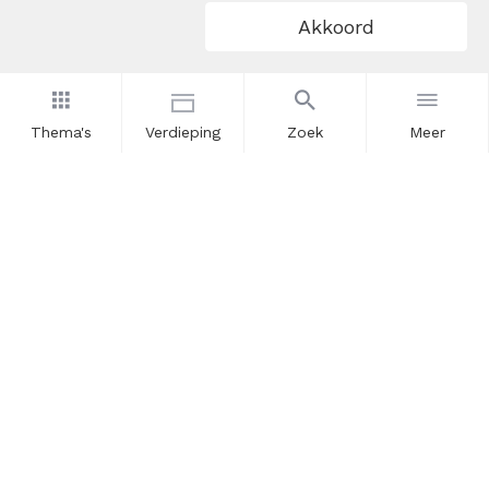
Akkoord
Thema's
Verdieping
Zoek
Meer
Nieuwsbrief
Schrijf u in voor onze nieuwsupdates en blijf op de hoogte.