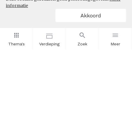
informatie
Akkoord
Thema's
Verdieping
Zoek
Meer
Nieuwsbrief
Schrijf u in voor onze nieuwsupdates en blijf op de hoogte.