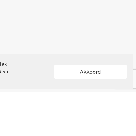
ies
eer
Akkoord