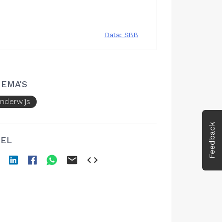
EMA'S
nderwijs
Feedback
EL