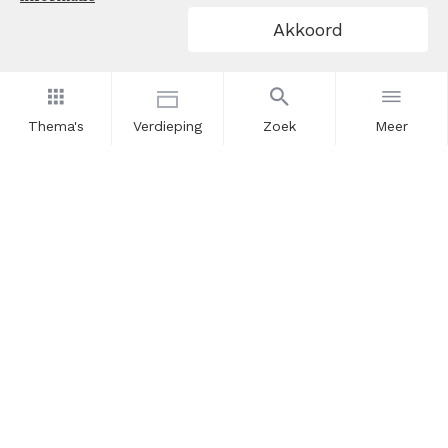
Akkoord
Thema's
Verdieping
Zoek
Meer
Nieuwsbrief
Schrijf u in voor onze nieuwsupdates en blijf op de hoogte.