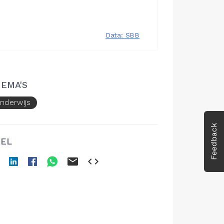
EMA'S
nderwijs
Feedback
EL