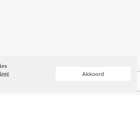
ies
eer
Akkoord