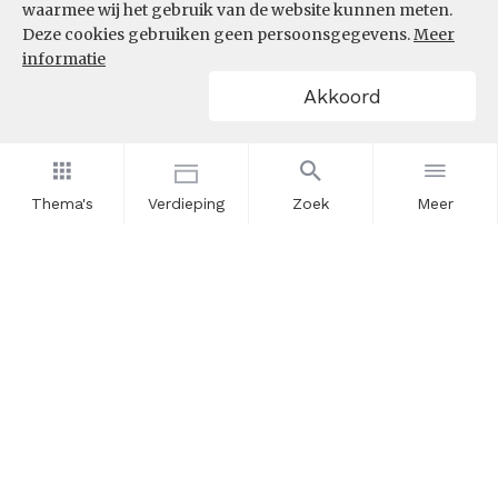
waarmee wij het gebruik van de website kunnen meten.
Deze cookies gebruiken geen persoonsgegevens.
Meer
informatie
Akkoord
Thema's
Verdieping
Zoek
Meer
Nieuwsbrief
Schrijf u in voor onze nieuwsupdates en blijf op de hoogte.