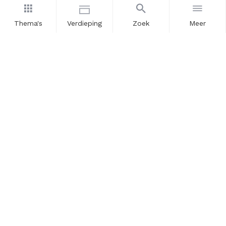
Thema's
Verdieping
Zoek
Meer
Nieuwsbrief
Schrijf u in voor onze nieuwsupdates en blijf op de hoogte.
Vul hier uw e-mailadres in.
Schrijf u in