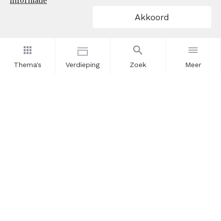
informatie
Akkoord
Thema's
Verdieping
Zoek
Meer
Nieuwsbrief
Schrijf u in voor onze nieuwsupdates en blijf op de hoogte.