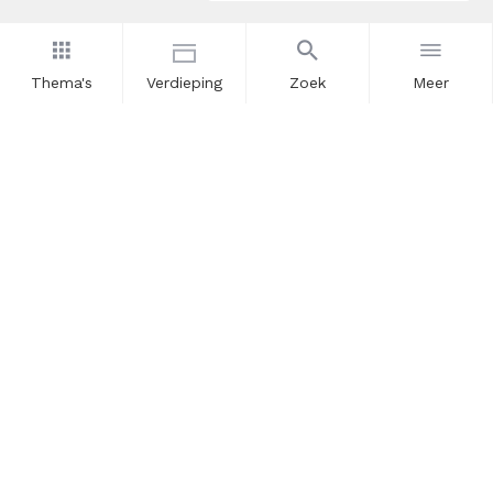
Thema's
Verdieping
Zoek
Meer
Nieuwsbrief
Schrijf u in voor onze nieuwsupdates en blijf op de hoogte.
Vul hier uw e-mailadres in.