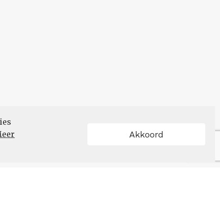
ies
eer
Akkoord