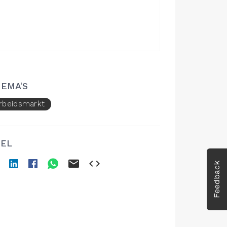
EMA'S
rbeidsmarkt
EL
Feedback