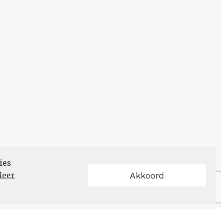
ies
eer
Akkoord