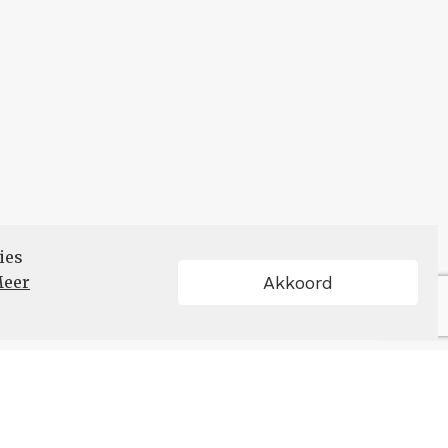
ies
eer
Akkoord