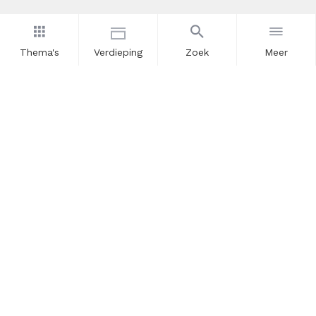
Thema's
Verdieping
Zoek
Meer
Nieuwsbrief
Schrijf u in voor onze nieuwsupdates en blijf op de hoogte.
Vul hier uw e-mailadres in.