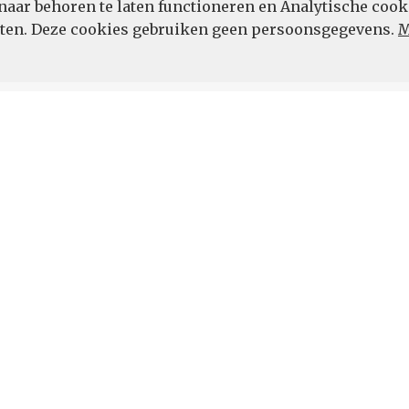
naar behoren te laten functioneren en Analytische cook
POWERED BY
eten. Deze cookies gebruiken geen persoonsgegevens.
M
Vul hier uw e-mailadres in.
 de hoogte.
 DIENSTEN
OVER ONS