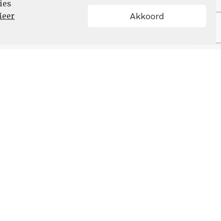
ies
eer
Akkoord
Schrijf u in
VOLG ONS