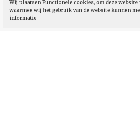
Wij plaatsen Functionele cookies, om deze website 
waarmee wij het gebruik van de website kunnen m
informatie
Nieuwsbrief
Schrijf u in voor onze nieuwsupdates en blijf op
ONZE