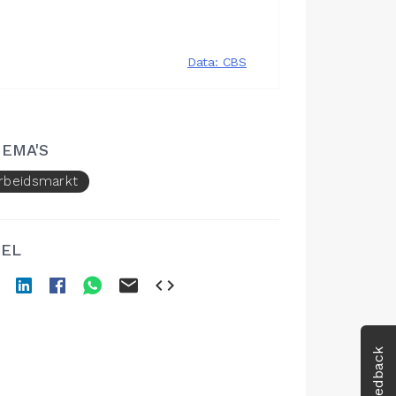
EMA'S
rbeidsmarkt
EL
Feedback