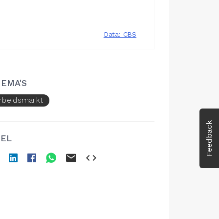
EMA'S
rbeidsmarkt
Feedback
EL