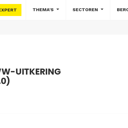
THEMA'S
SECTOREN
BER
EXPERT
WW-UITKERING
.0)