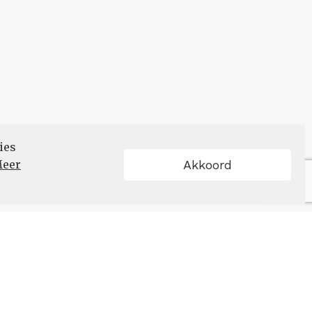
ies
eer
Akkoord