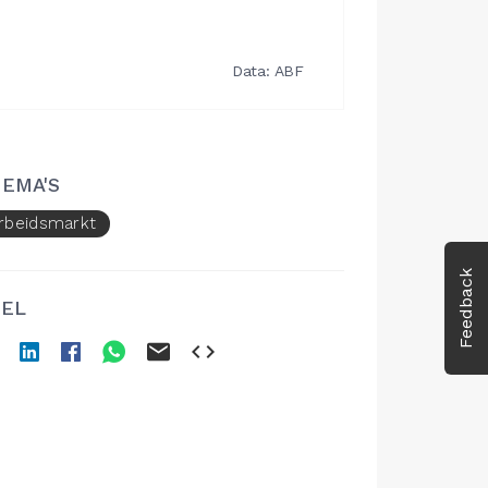
EMA'S
rbeidsmarkt
Feedback
EL