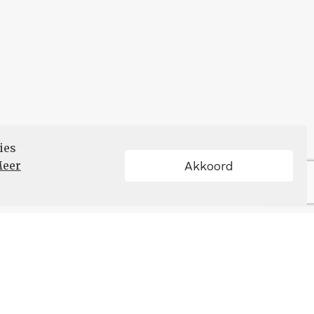
ies
eer
Akkoord