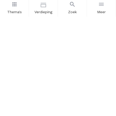
Thema's
Verdieping
Zoek
Meer
Nieuwsbrief
Schrijf u in voor onze nieuwsupdates en blijf op de hoogte.
Vul hier uw e-mailadres in.
Schrijf u in