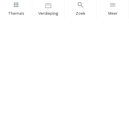
Thema's
Verdieping
Zoek
Meer
Nieuwsbrief
Schrijf u in voor onze nieuwsupdates en blijf op de hoogte.
Vul hier uw e-mailadres in.
Schrijf u in