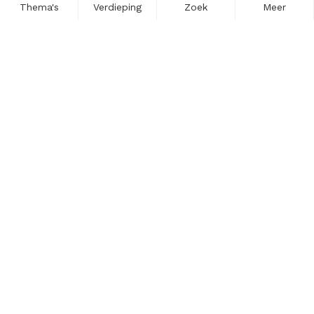
Thema's
Verdieping
Zoek
Meer
Nieuwsbrief
Schrijf u in voor onze nieuwsupdates en blijf op de hoogte.
Vul hier uw e-mailadres in.
Schrijf u in