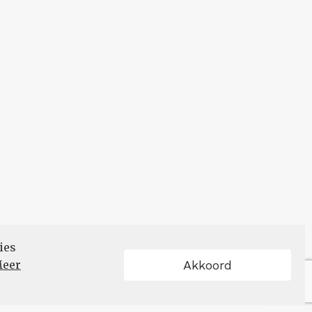
ies
eer
Akkoord