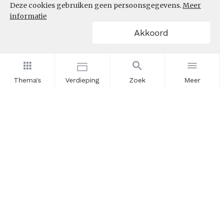
Deze cookies gebruiken geen persoonsgegevens.
Meer
informatie
Akkoord
Thema's
Verdieping
Zoek
Meer
Nieuwsbrief
Schrijf u in voor onze nieuwsupdates en blijf op de hoogte.