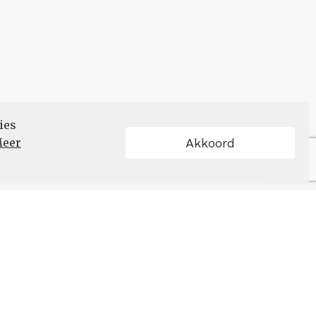
ies
eer
Akkoord
Schrijf u in