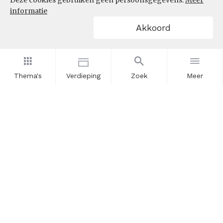
Deze cookies gebruiken geen persoonsgegevens.
Meer
informatie
Akkoord
Thema's
Verdieping
Zoek
Meer
Nieuwsbrief
Schrijf u in voor onze nieuwsupdates en blijf op de hoogte.