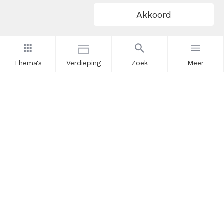
Akkoord
Thema's
Verdieping
Zoek
Meer
Nieuwsbrief
Schrijf u in voor onze nieuwsupdates en blijf op de hoogte.