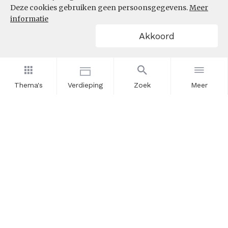
Deze cookies gebruiken geen persoonsgegevens.
Meer
informatie
Akkoord
Thema's
Verdieping
Zoek
Meer
Nieuwsbrief
Schrijf u in voor onze nieuwsupdates en blijf op de hoogte.