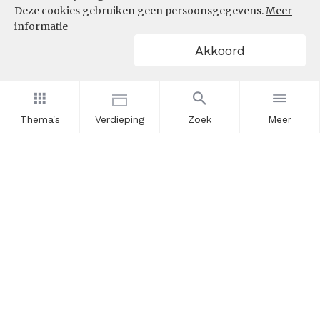
Deze cookies gebruiken geen persoonsgegevens.
Meer
informatie
Akkoord
Thema's
Verdieping
Zoek
Meer
Nieuwsbrief
Schrijf u in voor onze nieuwsupdates en blijf op de hoogte.