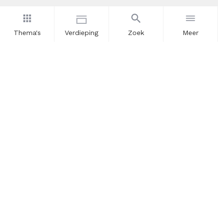
Thema's
Verdieping
Zoek
Meer
Nieuwsbrief
Schrijf u in voor onze nieuwsupdates en blijf op de hoogte.
Vul hier uw e-mailadres in.