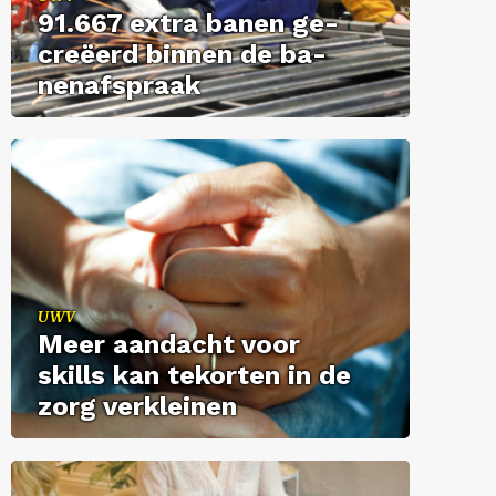
91.667 extra banen ge­
cre­ëerd bin­nen de ba­
nen­af­spraak
UWV
Meer aan­dacht voor
skills kan te­kor­ten in de
zorg ver­klei­nen