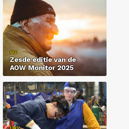
SEO
Zesde edi­tie van de
AOW Mo­ni­tor 2025
UWV