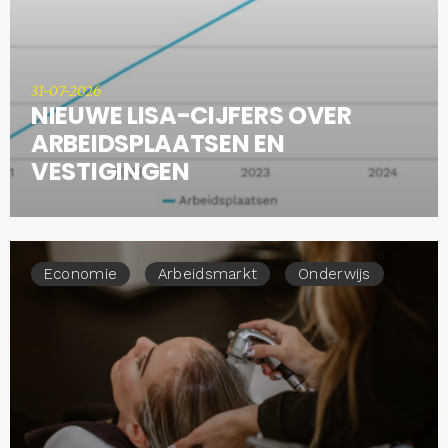
31-07-2026
NIEUWE LISA-CIJFERS OVER
ARBEIDSPLAATSEN EN
VESTIGINGEN
Economie
Arbeidsmarkt
Onderwijs