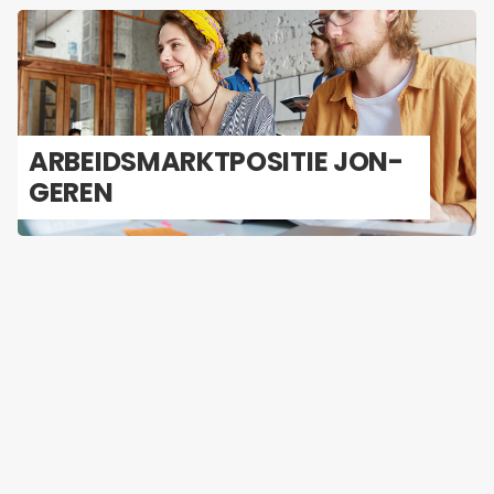
AR­BEIDS­MARKT­PO­SI­TIE JON­
GE­REN