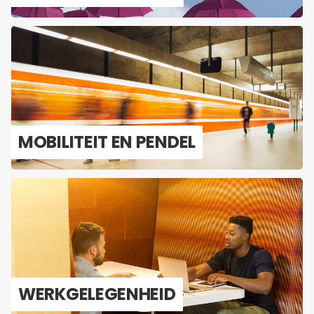
MO­BI­LI­TEIT EN PEN­DEL
WERK­GE­LE­GEN­HEID