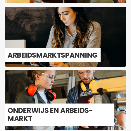
AR­BEIDS­MARKT­SPAN­NING
ON­DER­WIJS EN AR­BEIDS­
MARKT