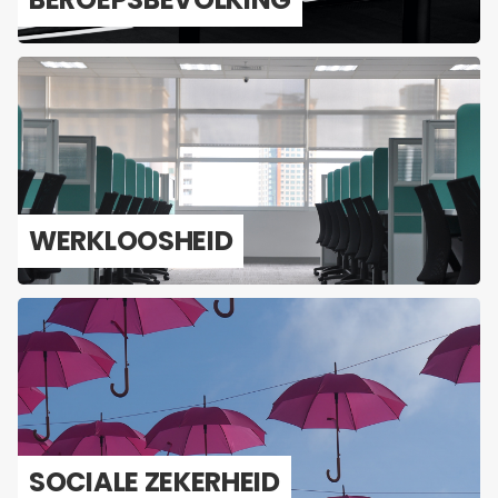
WERK­LOOS­HEID
SO­CI­A­LE ZE­KER­HEID