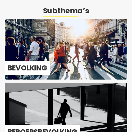
Subthema’s
BE­VOL­KING
BE­ROEPS­BE­VOL­KING