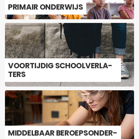
PRI­MAIR ON­DER­WIJS
VOOR­TIJ­DIG SCHOOL­VER­LA­
TERS
MID­DEL­BAAR BE­ROEPS­ON­DER­