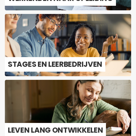
STA­GES EN LEER­BE­DRIJ­VEN
LEVEN LANG ONT­WIK­KE­LEN