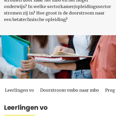
stromen door naar het mbo en het hoger
onderwijs? In welke sectorkamer/opleidingssector
stromen zij in? Hoe groot is de doorstroom naar
een betatechnische opleiding?
Leerlingen vo
Doorstroom vmbo naar mbo
Prog
Leerlingen vo