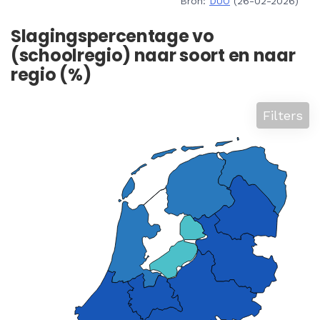
Bron:
DUO
(26-02-2026)
Slagingspercentage vo
(schoolregio) naar soort en naar
regio (%)
Filters