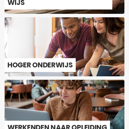
WIJS
HOGER ON­DER­WIJS
WER­KEN­DEN NAAR OP­LEI­DING