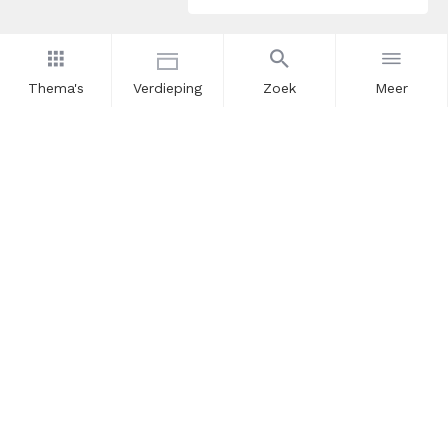
Thema's
Verdieping
Zoek
Meer
Nieuwsbrief
Schrijf u in voor onze nieuwsupdates en blijf op de hoogte.
Vul hier uw e-mailadres in.