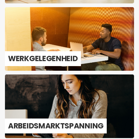
WERK­GE­LE­GEN­HEID
AR­BEIDS­MARKT­SPAN­NING