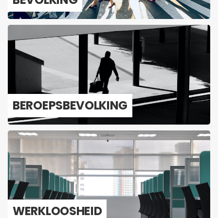
BE­ROEPS­BE­VOL­KING
WERK­LOOS­HEID