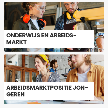
ON­DER­WIJS EN AR­BEIDS­
MARKT
AR­BEIDS­MARKT­PO­SI­TIE JON­
GE­REN