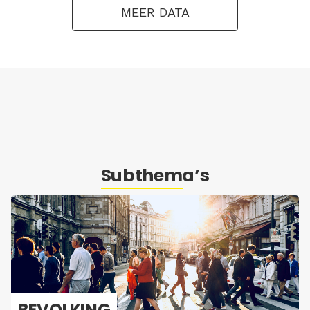
MEER DATA
Subthema’s
BE­VOL­KING