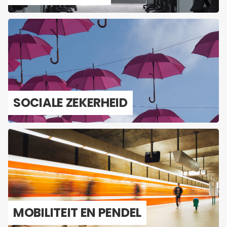
SO­CI­A­LE ZE­KER­HEID
MO­BI­LI­TEIT EN PEN­DEL