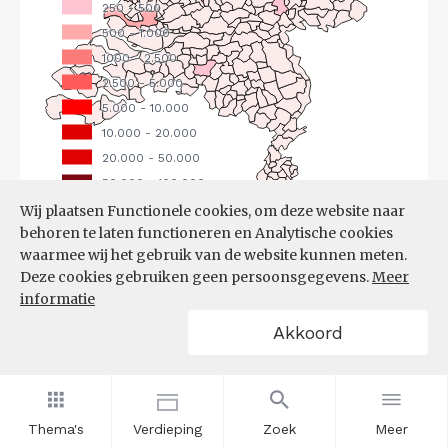
Wij plaatsen Functionele cookies, om deze website naar
behoren te laten functioneren en Analytische cookies
Bron:
CBS
(25-06-2026)
waarmee wij het gebruik van de website kunnen meten.
Deze cookies gebruiken geen persoonsgegevens.
Meer
Filters
informatie
UITGAANDE PENDEL, NAAR
Akkoord
WERKGEMEENTE
Thema's
Verdieping
Zoek
Meer