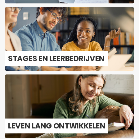
STA­GES EN LEER­BE­DRIJ­VEN
LEVEN LANG ONT­WIK­KE­LEN