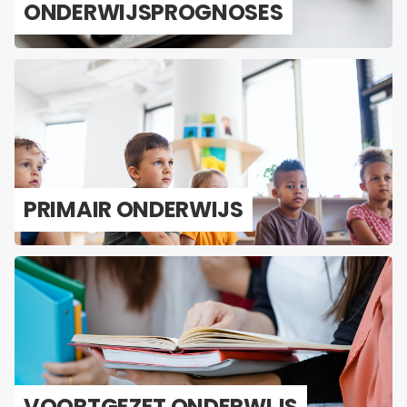
ON­DER­WIJS­PROG­NO­SES
PRI­MAIR ON­DER­WIJS
VOORT­GE­ZET ON­DER­WIJS