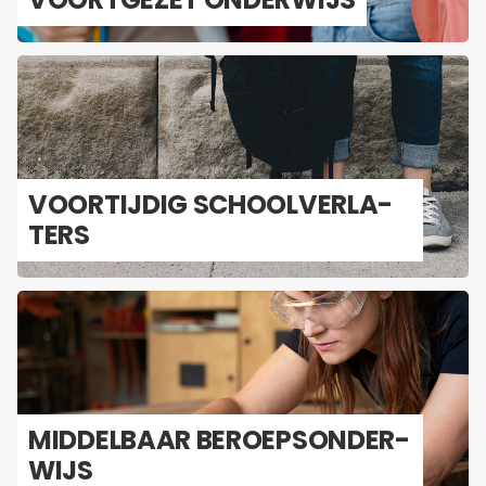
VOOR­TIJ­DIG SCHOOL­VER­LA­
TERS
MID­DEL­BAAR BE­ROEPS­ON­DER­
WIJS