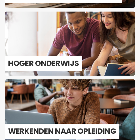
HOGER ON­DER­WIJS
WER­KEN­DEN NAAR OP­LEI­DING