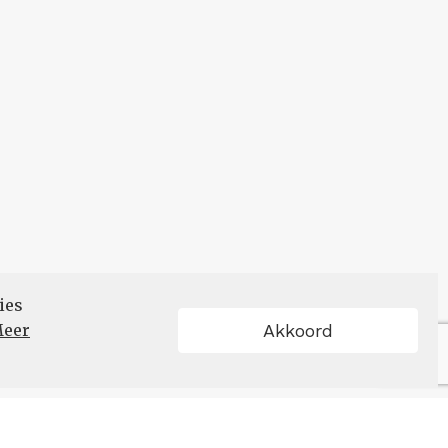
ies
eer
Akkoord