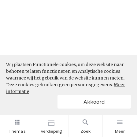
Wij plaatsen Functionele cookies, om deze website naar
behoren te laten functioneren en Analytische cookies
waarmee wij het gebruik van de website kunnen meten.
Deze cookies gebruiken geen persoonsgegevens.
Meer
informatie
Akkoord
Bron:
CBS microdata (EBB)
(05-03-2026)
Werkenden deelname leven lang
Thema's
Verdieping
Zoek
Meer