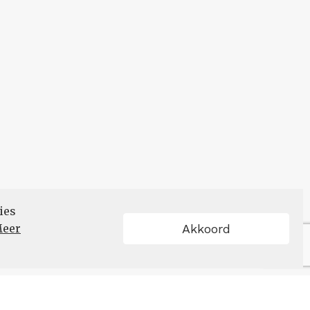
ies
eer
Akkoord