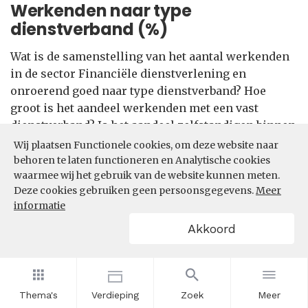
Werkenden naar type
dienstverband (%)
Wat is de samenstelling van het aantal werkenden
in de sector Financiële dienstverlening en
onroerend goed naar type dienstverband? Hoe
groot is het aandeel werkenden met een vast
dienstverband? Is het aandeel zelfstandigen binnen
de sector Financiële dienstverlening en onroerend
Wij plaatsen Functionele cookies, om deze website naar
goed in de afgelopen jaren toe- of afgenomen.
behoren te laten functioneren en Analytische cookies
waarmee wij het gebruik van de website kunnen meten.
Om te kunnen benchmarken is het via de filter ook
Deze cookies gebruiken geen persoonsgegevens.
Meer
mogelijk om inzicht te krijgen in de samenstelling van
informatie
het aantal werkenden naar type dienstverband in andere
sectoren.
Akkoord
Filters
Thema's
Verdieping
Zoek
Meer