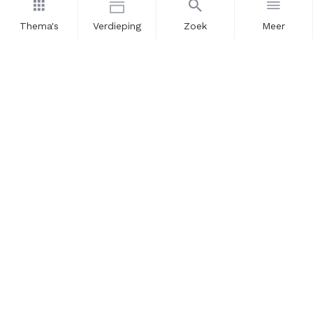
Thema's
Verdieping
Zoek
Meer
Nieuwsbrief
Schrijf u in voor onze nieuwsupdates en blijf op de hoogte.
Vul hier uw e-mailadres in.
Schrijf u in