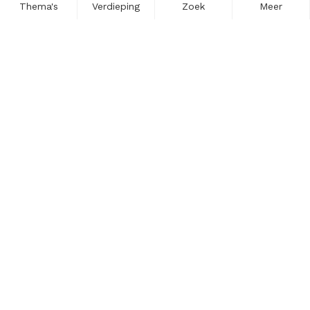
Thema's
Verdieping
Zoek
Meer
Nieuwsbrief
Schrijf u in voor onze nieuwsupdates en blijf op de hoogte.
Vul hier uw e-mailadres in.
Schrijf u in